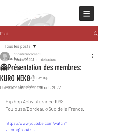
Post
Tous les posts
brigadefantome31
Tous les posts
2 mars 2020
1 min de lecture
👻Présentation des membres:
breaking
KURO NEKO !
copier en danse hip-hop
pomper breakdance
Dernière mise à jour :
16 oct. 2022
Hip hop Activiste since 1998 - 
Toulouse/Bordeaux/Sud de la France.
https://www.youtube.com/watch?
v=mmg1bksAkaU