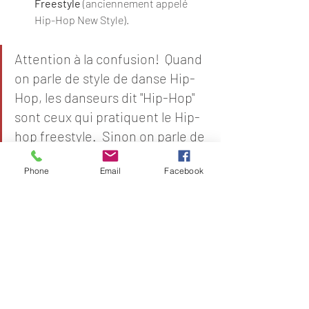
Freestyle
 (anciennement appelé 
Hip-Hop New Style). 
Attention à la confusion!  Quand 
on parle de style de danse Hip-
Hop, les danseurs dit "Hip-Hop" 
sont ceux qui pratiquent le Hip-
hop freestyle.  Sinon on parle de 
Bboy/Breakeur, Lockeur ou 
Phone
Email
Facebook
Poppeur. 
Dernière précision, la culture Hip-Hop 
fait partie de la grande famille des 
Cultures Urbaines. Mais, dans ce sens, 
les autres pratiques des cultures 
urbaines ne sont pas classifiées "Hip-
Hop". Comme par exemple le skateboard, 