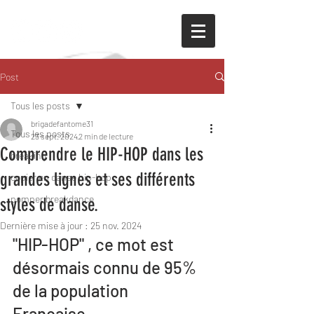
Post
Tous les posts
brigadefantome31
Tous les posts
23 sept. 2024
2 min de lecture
Comprendre le HIP-HOP dans les
breaking
grandes lignes et ses différents
copier en danse hip-hop
pomper breakdance
styles de danse.
Dernière mise à jour :
25 nov. 2024
"HIP-HOP" , ce mot est 
désormais connu de 95% 
de la population 
Française. 