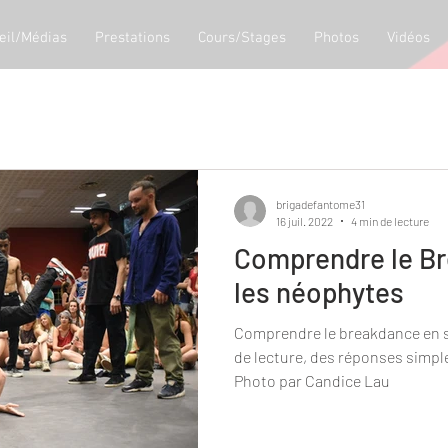
eil/Médias
Prestations
Cours/Stages
Photos
Vidéos
brigadefantome31
16 juil. 2022
4 min de lecture
Comprendre le B
les néophytes
Comprendre le breakdance en 
de lecture, des réponses simple
Photo par Candice Lau