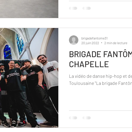
brigadefantome31
20 juin 2022
2 min de lecture
BRIGADE FANTÔM
CHAPELLE
La vidéo de danse hip-hop et d
Toulousaine "La brigade Fantô